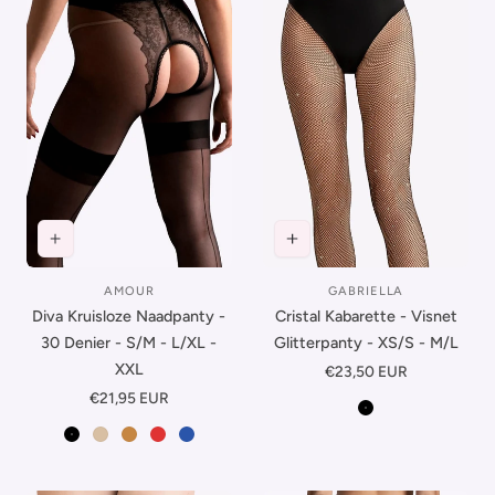
AMOUR
GABRIELLA
Leverancier:
Leverancier:
Diva Kruisloze Naadpanty -
Cristal Kabarette - Visnet
30 Denier - S/M - L/XL -
Glitterpanty - XS/S - M/L
XXL
Normale
€23,50 EUR
prijs
Normale
€21,95 EUR
Zwart
prijs
Zwart-Zwart
Beige-Zwart
Suntan-Zwart
Rood-Zwart
Blauw-Zwart