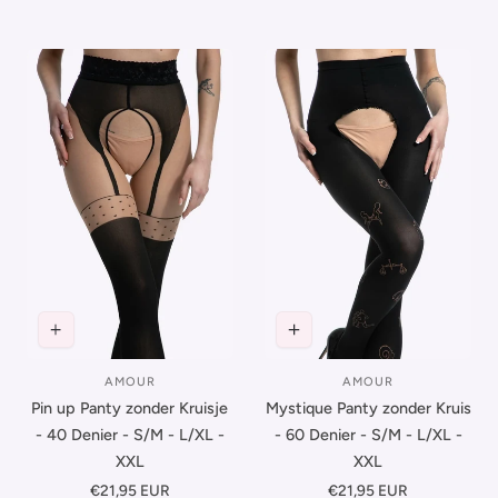
Zwart
Zwart
Melisa
Beige
AMOUR
AMOUR
Leverancier:
Leverancier:
Pin up Panty zonder Kruisje
Mystique Panty zonder Kruis
- 40 Denier - S/M - L/XL -
- 60 Denier - S/M - L/XL -
XXL
XXL
Normale
€21,95 EUR
Normale
€21,95 EUR