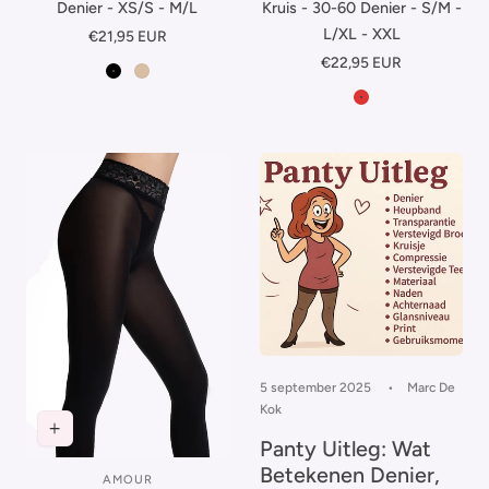
Kruis - 30-60 Denier - S/M -
Denier - XS/S - M/L
L/XL - XXL
Normale
€21,95 EUR
prijs
Normale
€22,95 EUR
Zwart-Zwart
Beige-Zwart
prijs
Rood-Zwart
5 september 2025
Marc De
Kok
Panty Uitleg: Wat
Betekenen Denier,
AMOUR
Leverancier: