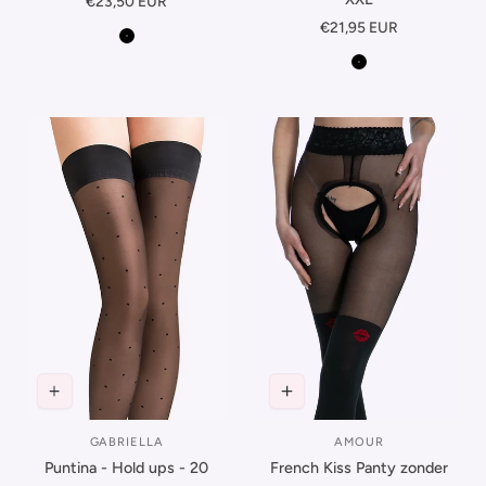
Normale
€23,50 EUR
prijs
Normale
€21,95 EUR
Zwart
prijs
Zwart
AMOUR
GABRIELLA
Leverancier:
Leverancier:
French Kiss Panty zonder
Puntina - Hold ups - 20