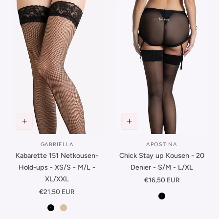
GABRIELLA
APOSTINA
Leverancier:
Leverancier:
Kabarette 151 Netkousen-
Chick Stay up Kousen - 20
Hold-ups - XS/S - M/L -
Denier - S/M - L/XL
XL/XXL
Normale
€16,50 EUR
prijs
Normale
€21,50 EUR
Zwart
prijs
Zwart
Beige