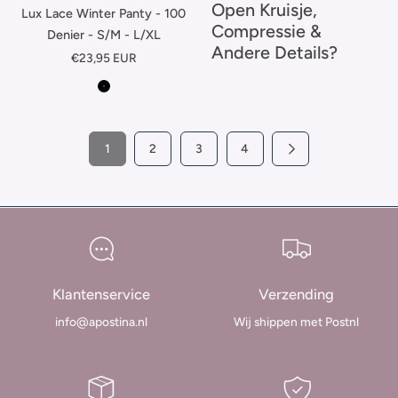
Open Kruisje,
Lux Lace Winter Panty - 100
Compressie &
Denier - S/M - L/XL
Andere Details?
Normale
€23,95 EUR
prijs
Zwart
1
2
3
4
Klantenservice
Verzending
info@apostina.nl
Wij shippen met Postnl