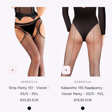
GABRIELLA
GABRIELLA
Leverancier:
Leverancier:
Strip Panty 151 - Visnet -
Kabarette 155 Naadpanty -
XS/S - M/L
Visnet Panty - XS/S - M/L
Normale
€25,95 EUR
Normale
€19,95 EUR
prijs
prijs
Zwart
Zwart