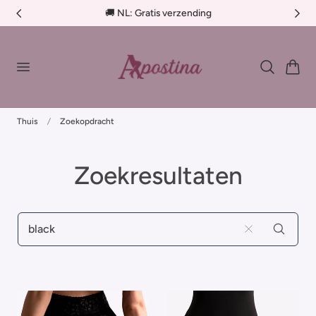
🚚 BE €4,95 - Gratis verzending > €75
aar de inhoud
…
Winkelwag
Thuis
Zoekopdracht
Zoekresultaten
ZOEKOPDRACHT