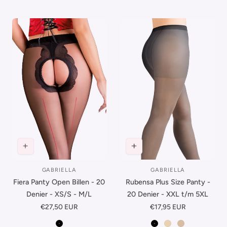
GABRIELLA
GABRIELLA
Leverancier:
Leverancier:
Fiera Panty Open Billen - 20
Rubensa Plus Size Panty -
Denier - XS/S - M/L
20 Denier - XXL t/m 5XL
Normale
€27,50 EUR
Normale
€17,95 EUR
prijs
prijs