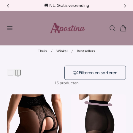
🚚 BE €4,95 - Gratis verzending > €75
aar de inhoud
Winkelwag
Thuis
Winkel
Bestsellers
Filteren en sorteren
15 producten