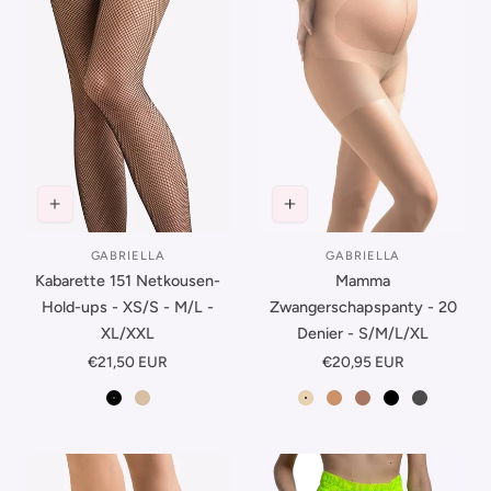
GABRIELLA
GABRIELLA
Leverancier:
Leverancier:
Kabarette 151 Netkousen-
Mamma
Hold-ups - XS/S - M/L -
Zwangerschapspanty - 20
XL/XXL
Denier - S/M/L/XL
Normale
€21,50 EUR
Normale
€20,95 EUR
prijs
prijs
Zwart
Beige
Melisa
Neutro
Beige-Bruin
Zwart
Grafiet