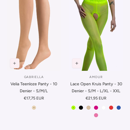
GABRIELLA
AMOUR
Leverancier:
Leverancier:
Velia Teenloze Panty - 10
Lace Open Kruis Panty - 30
Denier - S/M/L
Denier - S/M - L/XL - XXL
Normale
€17,75 EUR
Normale
€21,95 EUR
prijs
prijs
Melisa
Fluor
Zwart
Beige
Magenta
Wit
Rood
Very P
Pink Bonbon