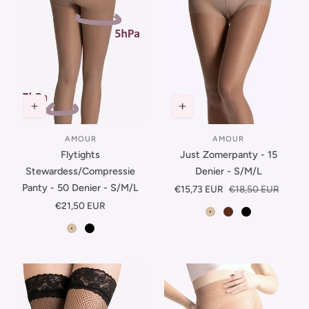
AMOUR
AMOUR
Leverancier:
Leverancier:
Flytights
Just Zomerpanty - 15
Stewardess/Compressie
Denier - S/M/L
Panty - 50 Denier - S/M/L
Verkoopprijs
€15,73 EUR
Normale
€18,50 EUR
prijs
Normale
€21,50 EUR
Beige
Mogano
Zwart
prijs
Beige
Zwart