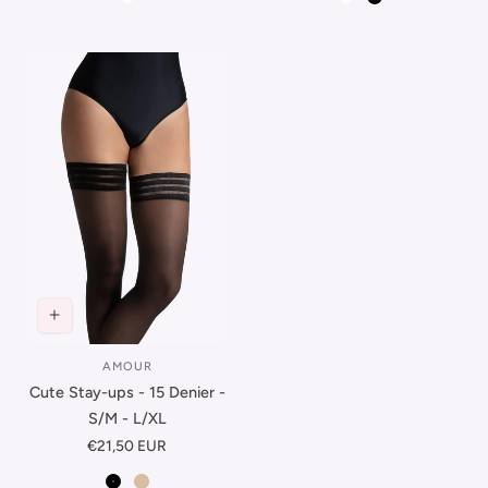
Wit
Wit
Zwart
AMOUR
Leverancier:
Cute Stay-ups - 15 Denier -
S/M - L/XL
Normale
€21,50 EUR
prijs