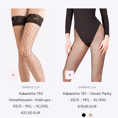
GABRIELLA
GABRIELLA
Leverancier:
Leverancier:
Kabarette 153
Kabarette 151 - Visnet Panty
Visnetkousen- Hold-ups -
- XS/S - M/L - XL/XXL
XS/S - M/L - XL/XXL
Normale
€19,95 EUR
prijs
Normale
€21,50 EUR
Zwart
Beige
prijs