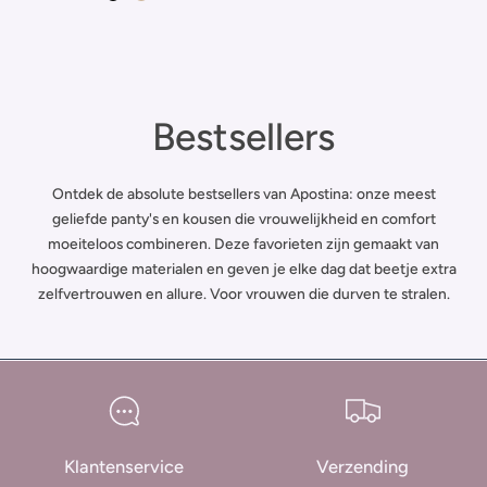
Zwart
Beige
V
Bestsellers
e
Ontdek de absolute bestsellers van Apostina: onze meest
r
geliefde panty's en kousen die vrouwelijkheid en comfort
moeiteloos combineren. Deze favorieten zijn gemaakt van
z
hoogwaardige materialen en geven je elke dag dat beetje extra
zelfvertrouwen en allure. Voor vrouwen die durven te stralen.
a
m
e
l
Klantenservice
Verzending