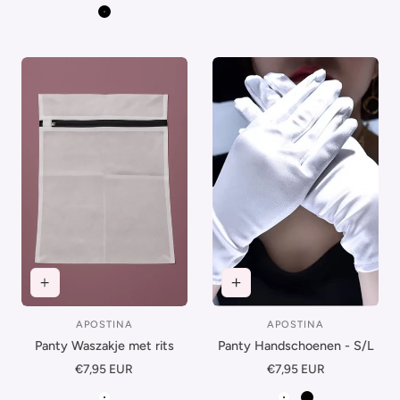
Zwart
APOSTINA
APOSTINA
Leverancier:
Leverancier:
Panty Waszakje met rits
Panty Handschoenen - S/L
Normale
€7,95 EUR
Normale
€7,95 EUR
prijs
prijs