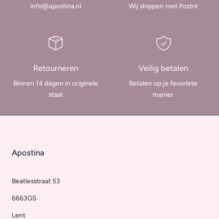
info@apostina.nl
Wij shippen met Postnl
i
n
g
Retourneren
Veilig betalen
:
Binnen 14 dagen in originele
Betalen op je favoriete
staat
manier
Apostina
Beatlesstraat 53
6663GS
Lent