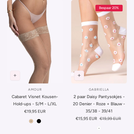
Bespaar 20%
AMOUR
GABRIELLA
Leverancier:
Leverancier:
Cabaret Visnet Kousen-
2 paar Daisy Pantysokjes -
Hold-ups - S/M - L/XL
20 Denier - Roze + Blauw -
35/38 - 39/41
Normale
€19,95 EUR
prijs
Verkoopprijs
€15,95 EUR
Normale
€19,99 EUR
Beige
Zwart
prijs
Wit