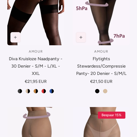
AMOUR
AMOUR
Leverancier:
Leverancier:
Diva Kruisloze Naadpanty -
Flytights
30 Denier - S/M - L/XL -
Stewardess/Compressie
XXL
Panty- 20 Denier - S/M/L
Normale
€21,95 EUR
Normale
€21,50 EUR
prijs
prijs
Zwart-Zwart
Beige-Zwart
Suntan-Zwart
Rood-Zwart
Blauw-Zwart
Zwart
Beige
Bespaar 15%